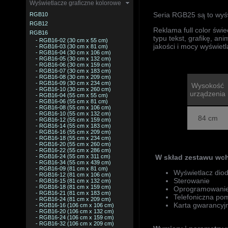
Wyświetlacze graficzne kolorowe
Seria RGB25 są to wyśw
RGB10
RGB12
Reklama full color świ
RGB16
typu tekst, grafikę, an
- RGB16-02 (30 cm x 55 cm)
jakości i mocy wyświe
- RGB16-03 (30 cm x 81 cm)
- RGB16-04 (30 cm x 106 cm)
- RGB16-05 (30 cm x 132 cm)
- RGB16-06 (30 cm x 159 cm)
- RGB16-07 (30 cm x 183 cm)
- RGB16-08 (30 cm x 209 cm)
- RGB16-09 (30 cm x 234 cm)
Wysokość
- RGB16-10 (30 cm x 260 cm)
urządzenia
- RGB16-04 (55 cm x 55 cm)
- RGB16-06 (55 cm x 81 cm)
- RGB16-08 (55 cm x 106 cm)
- RGB16-10 (55 cm x 132 cm)
84 cm
- RGB16-12 (55 cm x 159 cm)
- RGB16-14 (55 cm x 183 cm)
- RGB16-16 (55 cm x 209 cm)
- RGB16-18 (55 cm x 234 cm)
- RGB16-20 (55 cm x 260 cm)
- RGB16-22 (55 cm x 286 cm)
- RGB16-24 (55 cm x 311 cm)
W skład zestawu wch
- RGB16-34 (55 cm x 439 cm)
- RGB16-09 (81 cm x 81 cm)
Wyświetlacz dio
- RGB16-12 (81 cm x 106 cm)
Sterowanie
- RGB16-15 (81 cm x 132 cm)
- RGB16-18 (81 cm x 159 cm)
Oprogramowanie 
- RGB16-21 (81 cm x 183 cm)
Telefoniczna po
- RGB16-24 (81 cm x 209 cm)
Karta gwarancyj
- RGB16-16 (106 cm x 106 cm)
- RGB16-20 (106 cm x 132 cm)
- RGB16-24 (106 cm x 159 cm)
- RGB16-32 (106 cm x 209 cm)