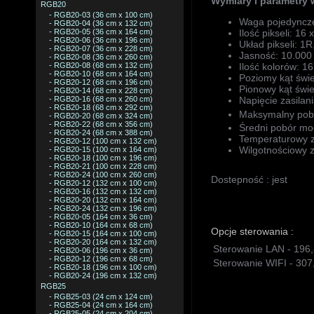
Wymiary i parametry
RGB20
- RGB20-03 (36 cm x 100 cm)
Waga pojedyncze
- RGB20-04 (36 cm x 132 cm)
- RGB20-05 (36 cm x 164 cm)
Ilość pikseli: 16 
- RGB20-06 (36 cm x 196 cm)
Układ pikseli: 1R
- RGB20-07 (36 cm x 228 cm)
Jasność: 10.000 
- RGB20-08 (36 cm x 260 cm)
- RGB20-08 (68 cm x 132 cm)
Ilość kolorów: 1
- RGB20-10 (68 cm x 164 cm)
Poziomy kąt świe
- RGB20-12 (68 cm x 196 cm)
Pionowy kąt świe
- RGB20-14 (68 cm x 228 cm)
- RGB20-16 (68 cm x 260 cm)
Napięcie zasilan
- RGB20-18 (68 cm x 292 cm)
Maksymalny pobó
- RGB20-20 (68 cm x 324 cm)
- RGB20-22 (68 cm x 356 cm)
Średni pobór mo
- RGB20-24 (68 cm x 388 cm)
Temperaturowy z
- RGB20-12 (100 cm x 132 cm)
Wilgotnościowy 
- RGB20-15 (100 cm x 164 cm)
- RGB20-18 (100 cm x 196 cm)
- RGB20-21 (100 cm x 228 cm)
- RGB20-24 (100 cm x 260 cm)
Dostepność : jest
- RGB20-12 (132 cm x 100 cm)
- RGB20-16 (132 cm x 132 cm)
- RGB20-20 (132 cm x 164 cm)
- RGB20-24 (132 cm x 196 cm)
- RGB20-05 (164 cm x 36 cm)
- RGB20-10 (164 cm x 68 cm)
Opcje sterowania :
- RGB20-15 (164 cm x 100 cm)
- RGB20-20 (164 cm x 132 cm)
Sterowanie LAN - 196
- RGB20-06 (196 cm x 36 cm)
- RGB20-12 (196 cm x 68 cm)
Sterowanie WIFI - 30
- RGB20-18 (196 cm x 100 cm)
- RGB20-24 (196 cm x 132 cm)
RGB25
- RGB25-03 (24 cm x 124 cm)
- RGB25-04 (24 cm x 164 cm)
- RGB25-05 (24 cm x 204 cm)