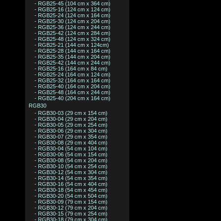
- RGB25-45 (104 cm x 364 cm)
- RGB25-16 (124 cm x 124 cm)
- RGB25-24 (124 cm x 164 cm)
- RGB25-30 (124 cm x 204 cm)
- RGB25-36 (124 cm x 244 cm)
- RGB25-42 (124 cm x 284 cm)
- RGB25-48 (124 cm x 324 cm)
- RGB25-21 (144 cm x 124cm)
- RGB25-28 (144 cm x 164 cm)
- RGB25-35 (144 cm x 204 cm)
- RGB25-42 (144 cm x 244 cm)
- RGB25-16 (164 cm x 84 cm)
- RGB25-24 (164 cm x 124 cm)
- RGB25-32 (164 cm x 164 cm)
- RGB25-40 (164 cm x 204 cm)
- RGB25-48 (164 cm x 244 cm)
- RGB25-40 (204 cm x 164 cm)
RGB30
- RGB30-03 (29 cm x 154 cm)
- RGB30-04 (29 cm x 204 cm)
- RGB30-05 (29 cm x 254 cm)
- RGB30-06 (29 cm x 304 cm)
- RGB30-07 (29 cm x 354 cm)
- RGB30-08 (29 cm x 404 cm)
- RGB30-04 (54 cm x 104 cm)
- RGB30-06 (54 cm x 154 cm)
- RGB30-08 (54 cm x 204 cm)
- RGB30-10 (54 cm x 254 cm)
- RGB30-12 (54 cm x 304 cm)
- RGB30-14 (54 cm x 354 cm)
- RGB30-16 (54 cm x 404 cm)
- RGB30-18 (54 cm x 454 cm)
- RGB30-20 (54 cm x 504 cm)
- RGB30-09 (79 cm x 154 cm)
- RGB30-12 (79 cm x 204 cm)
- RGB30-15 (79 cm x 254 cm)
- RGB30-18 (79 cm x 304 cm)