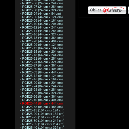
- RGB25-06 (24 cm x 244 cm)
- RGB25-07 (24 cm x 284 cm)
- RGB25-08 (24 cm x 324 cm)
- RGB25-04 (44 cm x 84 cm)
- RGB25-06 (44 cm x 124 cm)
- RGB25-08 (44 cm x 164 cm)
- RGB25-10 (44 cm x 204 cm)
- RGB25-12 (44 cm x 244 cm)
- RGB25-14 (44 cm x 284 cm)
- RGB25-16 (44 cm x 324 cm)
- RGB25-18 (44 cm x 364 cm)
- RGB25-20 (44 cm x 404 cm)
- RGB25-09 (64 cm x 124 cm)
- RGB25-12 (64 cm x 164 cm)
- RGB25-15 (64 cm x 204 cm)
- RGB25-18 (64 cm x 244 cm)
- RGB25-21 (64 cm x 284 cm)
- RGB25-24 (64 cm x 324 cm)
- RGB25-27 (64 cm x 364 cm)
- RGB25-30 (64 cm x 404 cm)
- RGB25-33 (64 cm x 444 cm)
- RGB25-12 (84 cm x 124 cm)
- RGB25-16 (84 cm x 164 cm)
- RGB25-20 (84 cm x 204 cm)
- RGB25-24 (84 cm x 244 cm)
- RGB25-28 (84 cm x 284 cm)
- RGB25-32 (84 cm x 324 cm)
- RGB25-36 (84 cm x 364 cm)
- RGB25-40 (84 cm x 404 cm)
- RGB25-44 (84 cm x 444 cm)
- RGB25-48 (84 cm x 484 cm)
- RGB25-15 (104 cm x 124 cm)
- RGB25-20 (104 cm x 164 cm)
- RGB25-25 (104 cm x 204 cm)
- RGB25-30 (104 cm x 244 cm)
- RGB25-35 (104 cm x 284 cm)
- RGB25-40 (104 cm x 324 cm)