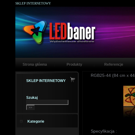
SKLEP INTERNETOWY
Strona główna
Produkty
Referencje
RGB25-44 (84 cm x 44
SKLEP INTERNETOWY
Szukaj
Kategorie
Specyfikacja :