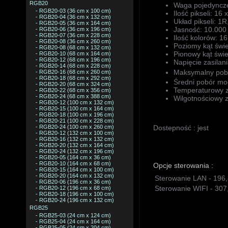
RGB20
Waga pojedyncz
- RGB20-03 (36 cm x 100 cm)
Ilość pikseli: 16 
- RGB20-04 (36 cm x 132 cm)
Układ pikseli: 1R
- RGB20-05 (36 cm x 164 cm)
Jasność: 10.000 
- RGB20-06 (36 cm x 196 cm)
- RGB20-07 (36 cm x 228 cm)
Ilość kolorów: 1
- RGB20-08 (36 cm x 260 cm)
Poziomy kąt świe
- RGB20-08 (68 cm x 132 cm)
Pionowy kąt świe
- RGB20-10 (68 cm x 164 cm)
- RGB20-12 (68 cm x 196 cm)
Napięcie zasilan
- RGB20-14 (68 cm x 228 cm)
Maksymalny pobó
- RGB20-16 (68 cm x 260 cm)
- RGB20-18 (68 cm x 292 cm)
Średni pobór mo
- RGB20-20 (68 cm x 324 cm)
Temperaturowy z
- RGB20-22 (68 cm x 356 cm)
- RGB20-24 (68 cm x 388 cm)
Wilgotnościowy 
- RGB20-12 (100 cm x 132 cm)
- RGB20-15 (100 cm x 164 cm)
- RGB20-18 (100 cm x 196 cm)
- RGB20-21 (100 cm x 228 cm)
- RGB20-24 (100 cm x 260 cm)
Dostepność : jest
- RGB20-12 (132 cm x 100 cm)
- RGB20-16 (132 cm x 132 cm)
- RGB20-20 (132 cm x 164 cm)
- RGB20-24 (132 cm x 196 cm)
- RGB20-05 (164 cm x 36 cm)
- RGB20-10 (164 cm x 68 cm)
Opcje sterowania :
- RGB20-15 (164 cm x 100 cm)
- RGB20-20 (164 cm x 132 cm)
Sterowanie LAN - 196
- RGB20-06 (196 cm x 36 cm)
Sterowanie WIFI - 30
- RGB20-12 (196 cm x 68 cm)
- RGB20-18 (196 cm x 100 cm)
- RGB20-24 (196 cm x 132 cm)
RGB25
- RGB25-03 (24 cm x 124 cm)
- RGB25-04 (24 cm x 164 cm)
- RGB25-05 (24 cm x 204 cm)