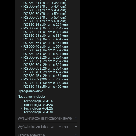
- RGB30-21 (79 cm x 354 cm)
- RGB30-24 (79 cm x 404 cm)
- RGB30-27 (79 cm x 454 cm)
- RGB30-30 (79 cm x 504 cm)
- RGB30-33 (79 cm x 554 cm)
- RGB30-36 (79 cm x 604 cm)
- RGB30-16 (104 cm x 204 cm)
- RGB30-20 (104 cm x 254 cm)
- RGB30-24 (104 cm x 304 cm)
- RGB30-28 (104 cm x 354 cm)
- RGB30-32 (104 cm x 404 cm)
- RGB30-36 (104 cm x 454 cm)
- RGB30-40 (104 cm x 504 cm)
- RGB30-44 (104 cm x 554 cm)
- RGB30-48 (104 cm x 604 cm)
- RGB30-20 (129 cm x 204 cm)
- RGB30-25 (129 cm x 254 cm)
- RGB30-30 (129 cm x 304 cm)
- RGB30-35 (129 cm x 354 cm)
- RGB30-40 (129 cm x 404 cm)
- RGB30-45 (129 cm x 454 cm)
- RGB30-32 (200 cm x 200 cm)
- RGB30-42 (150 cm x 350 cm)
- RGB30-48 (150 cm x 400 cm)
Oprogramowanie
Nasza technologia
- Technologia RGB16
- Technologia RGB20
- Technologia RGB25
- Technologia RGB30
Wyświetlacze graficzno-tekstowe
Wyświetlacze tekstowe - Mono
Krzyże apteczne