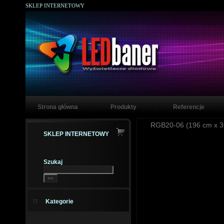
SKLEP INTERNETOWY
Strona główna
Produkty
Referencje
RGB20-06 (196 cm x 3
SKLEP INTERNETOWY
Szukaj
Kategorie