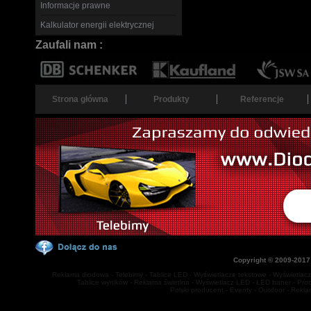
Informacje prawne
Kalkulator energii elektrycznej
Zaufali nam :
Strona główna
Produkty
Referencje
Copyright © 2009-2017
Reklama diodowa - Telebimy - Tablice LED - Wyświetlacze tekstowe - Wyświetlacze
Tablice wyników - Reklama świetlna - Wyświetlacz LED - LED baner - Prod
Polski producent - Eventy - Outdoor - Rekl
jq(function(){ jq('#multitab li').hover( function(){jq(this).stop().animat