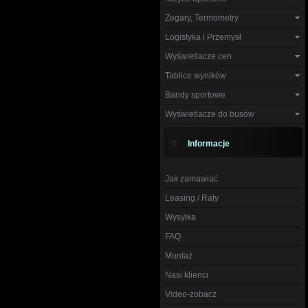
Zegary, Termometry
Logistyka i Przemysł
Wyświetlacze cen
Tablice wyników
Bandy sportowe
Wyświetlacze do busów
Informacje
Jak zamawiać
Leasing / Raty
Wysyłka
FAQ
Montaż
Nasi klienci
Video-zobacz