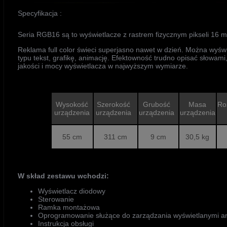
Specyfikacja :
Seria RGB16 są to wyświetlacze z rastrem fizycznym pikseli 16 
Reklama full color świeci superjasno nawet w dzień. Można wyświ
typu tekst, grafikę, animację. Efektowność trudno opisać słowami,
jakości i mocy wyświetlacza w najwyższym wymiarze.
Wysokość
Szerokość
Grubość
Masa
Ro
urządzenia
urządzenia
urządzenia
urządzenia
55 cm
311 cm
9 cm
30,5 kg
W skład zestawu wchodzi:
Wyświetlacz diodowy
Sterowanie
Ramka montażowa
Oprogramowanie służące do zarządzania wyświetlanymi an
Instrukcja obsługi