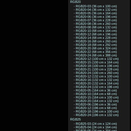
RGB20
- RGB20-03 (36 cm x 100 cm)
- RGB20-04 (36 cm x 132 cm)
- RGB20-05 (36 cm x 164 cm)
- RGB20-06 (36 cm x 196 cm)
- RGB20-07 (36 cm x 228 cm)
- RGB20-08 (36 cm x 260 cm)
- RGB20-08 (68 cm x 132 cm)
- RGB20-10 (68 cm x 164 cm)
- RGB20-12 (68 cm x 196 cm)
- RGB20-14 (68 cm x 228 cm)
- RGB20-16 (68 cm x 260 cm)
- RGB20-18 (68 cm x 292 cm)
- RGB20-20 (68 cm x 324 cm)
- RGB20-22 (68 cm x 356 cm)
- RGB20-24 (68 cm x 388 cm)
- RGB20-12 (100 cm x 132 cm)
- RGB20-15 (100 cm x 164 cm)
- RGB20-18 (100 cm x 196 cm)
- RGB20-21 (100 cm x 228 cm)
- RGB20-24 (100 cm x 260 cm)
- RGB20-12 (132 cm x 100 cm)
- RGB20-16 (132 cm x 132 cm)
- RGB20-20 (132 cm x 164 cm)
- RGB20-24 (132 cm x 196 cm)
- RGB20-05 (164 cm x 36 cm)
- RGB20-10 (164 cm x 68 cm)
- RGB20-15 (164 cm x 100 cm)
- RGB20-20 (164 cm x 132 cm)
- RGB20-06 (196 cm x 36 cm)
- RGB20-12 (196 cm x 68 cm)
- RGB20-18 (196 cm x 100 cm)
- RGB20-24 (196 cm x 132 cm)
RGB25
- RGB25-03 (24 cm x 124 cm)
- RGB25-04 (24 cm x 164 cm)
- RGB25-05 (24 cm x 204 cm)