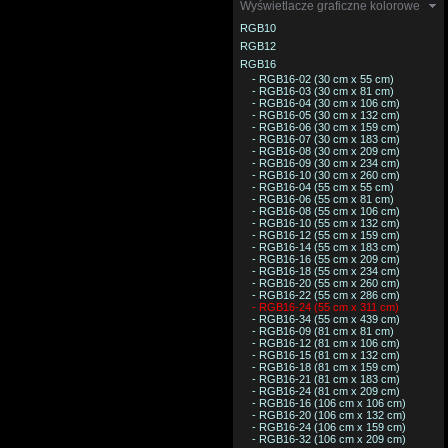
Wyświetlacze graficzne kolorowe
RGB10
RGB12
RGB16
- RGB16-02 (30 cm x 55 cm)
- RGB16-03 (30 cm x 81 cm)
- RGB16-04 (30 cm x 106 cm)
- RGB16-05 (30 cm x 132 cm)
- RGB16-06 (30 cm x 159 cm)
- RGB16-07 (30 cm x 183 cm)
- RGB16-08 (30 cm x 209 cm)
- RGB16-09 (30 cm x 234 cm)
- RGB16-10 (30 cm x 260 cm)
- RGB16-04 (55 cm x 55 cm)
- RGB16-06 (55 cm x 81 cm)
- RGB16-08 (55 cm x 106 cm)
- RGB16-10 (55 cm x 132 cm)
- RGB16-12 (55 cm x 159 cm)
- RGB16-14 (55 cm x 183 cm)
- RGB16-16 (55 cm x 209 cm)
- RGB16-18 (55 cm x 234 cm)
- RGB16-20 (55 cm x 260 cm)
- RGB16-22 (55 cm x 286 cm)
- RGB16-24 (55 cm x 311 cm)
- RGB16-34 (55 cm x 439 cm)
- RGB16-09 (81 cm x 81 cm)
- RGB16-12 (81 cm x 106 cm)
- RGB16-15 (81 cm x 132 cm)
- RGB16-18 (81 cm x 159 cm)
- RGB16-21 (81 cm x 183 cm)
- RGB16-24 (81 cm x 209 cm)
- RGB16-16 (106 cm x 106 cm)
- RGB16-20 (106 cm x 132 cm)
- RGB16-24 (106 cm x 159 cm)
- RGB16-32 (106 cm x 209 cm)