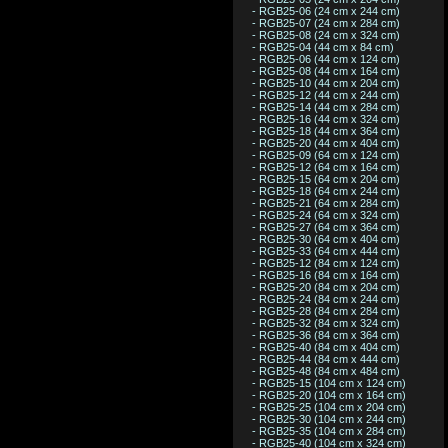
- RGB25-06 (24 cm x 244 cm)
- RGB25-07 (24 cm x 284 cm)
- RGB25-08 (24 cm x 324 cm)
- RGB25-04 (44 cm x 84 cm)
- RGB25-06 (44 cm x 124 cm)
- RGB25-08 (44 cm x 164 cm)
- RGB25-10 (44 cm x 204 cm)
- RGB25-12 (44 cm x 244 cm)
- RGB25-14 (44 cm x 284 cm)
- RGB25-16 (44 cm x 324 cm)
- RGB25-18 (44 cm x 364 cm)
- RGB25-20 (44 cm x 404 cm)
- RGB25-09 (64 cm x 124 cm)
- RGB25-12 (64 cm x 164 cm)
- RGB25-15 (64 cm x 204 cm)
- RGB25-18 (64 cm x 244 cm)
- RGB25-21 (64 cm x 284 cm)
- RGB25-24 (64 cm x 324 cm)
- RGB25-27 (64 cm x 364 cm)
- RGB25-30 (64 cm x 404 cm)
- RGB25-33 (64 cm x 444 cm)
- RGB25-12 (84 cm x 124 cm)
- RGB25-16 (84 cm x 164 cm)
- RGB25-20 (84 cm x 204 cm)
- RGB25-24 (84 cm x 244 cm)
- RGB25-28 (84 cm x 284 cm)
- RGB25-32 (84 cm x 324 cm)
- RGB25-36 (84 cm x 364 cm)
- RGB25-40 (84 cm x 404 cm)
- RGB25-44 (84 cm x 444 cm)
- RGB25-48 (84 cm x 484 cm)
- RGB25-15 (104 cm x 124 cm)
- RGB25-20 (104 cm x 164 cm)
- RGB25-25 (104 cm x 204 cm)
- RGB25-30 (104 cm x 244 cm)
- RGB25-35 (104 cm x 284 cm)
- RGB25-40 (104 cm x 324 cm)