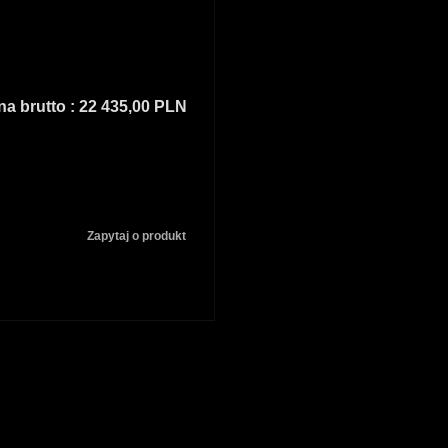
a brutto : 22 435,00 PLN
Zapytaj o produkt