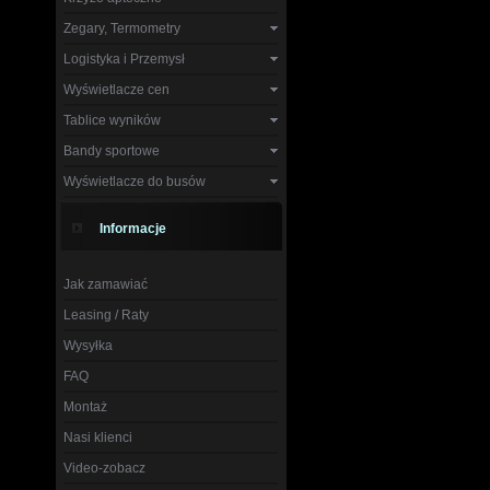
Zegary, Termometry
Logistyka i Przemysł
Wyświetlacze cen
Tablice wyników
Bandy sportowe
Wyświetlacze do busów
Informacje
Jak zamawiać
Leasing / Raty
Wysyłka
FAQ
Montaż
Nasi klienci
Video-zobacz