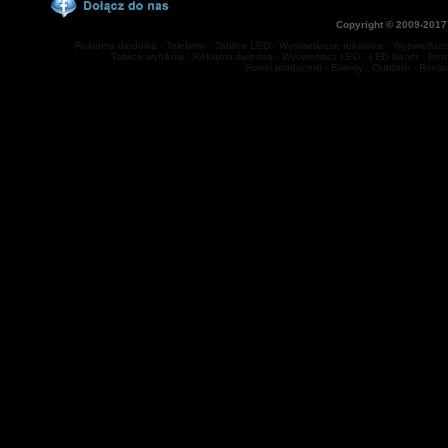
Copyright © 2009-2017
Reklama diodowa - Telebimy - Tablice LED - Wyświetlacze tekstowe - Wyświetlacze
Tablice wyników - Reklama świetlna - Wyświetlacz LED - LED baner - Prod
Polski producent - Eventy - Outdoor - Rekl
jq(function(){ jq('#multitab li').hover( function(){jq(this).stop().animat
1000); } ); });