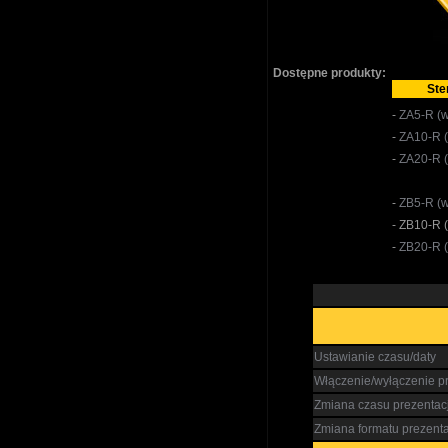
Dostępne produkty:
Ste
-
ZA5-R (w
-
ZA10-R (
-
ZA20-R (
-
ZB5-R (w
-
ZB10-R (
-
ZB20-R (
Ustawianie czasu/daty
Włączenie/wyłączenie pr
Zmiana czasu prezentacj
Zmiana formatu prezenta