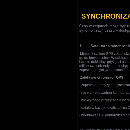
SYNCHRONIZ
Czas w zegarach może być us
synchronizacji czasu – dostę
1.
Satelitarna synchron
Mimo, iż system GPS został stw
go do innych celów. W odbierany
bardzo dokładny, gdyż jest ust
milionową sekundy na miesiąc.
zapewniającym „widoczność” ni
Zalety synchronizacji GPS:
- zapewnia precyzyjną synchron
- nie wymaga żadnej konfiguracj
- nie wymaga przyłączenia do sie
- działa w każdej lokalizacji na Z
- wbudowana w odbiorniku dioda