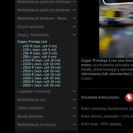
Wyświetlacze graficzne kolorowe
Wyświetlacze graficzno-tekstowe
Wyświetlacze tekstowe - Mono
Krzyże apteczne
Zegary, Termometry
Zegary Prestige Line
- ZA5-R (wys. cyfr 5 cm)
- ZA5-L (wys. cyfr 5 cm)
- ZB5-R (wys. cyfr 5 cm)
- ZB5-L (wys. cyfr 5 cm)
Zegar Prestige Line
jest ko
- ZA10-R (wys. cyfr 10 cm)
- ZA10-L (wys. cyfr 10 cm)
menu
użytkownika pozwala w p
- ZB10-R (wys. cyfr 10 cm)
trwałą, przechowującą wprow
- ZB10-L (wys. cyfr 10 cm)
sterowania lub sterownika 
- ZA20-R (wys. cyfr 20 cm)
czasu.
- ZA20-L (wys. cyfr 20 cm)
- ZB20-R (wys. cyfr 20 cm)
- ZB20-L (wys. cyfr 20 cm)
Logistyka i Przemysł
Dostępna kolorystyka:
Wyświetlacze cen
Tablice wyników
Kolor czerwony, bursztynowy, żół
Bandy sportowe
Kolor zielony, niebieski + 10% d
Kolor biały +50% dopłaty
Wyświetlacze do busów