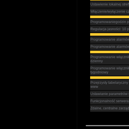
Ustawienie lokalnej stre
Włączenie/wyłączenie cz
Programowaniegodzin pr
Regulacja jasności: 10
Programowanie alarmów (
Programowanie alarmów (
Programowanie włącznik
dzienny
Programowanie włącznik
tygodniowy
Przejrzysty tabelaryczny
www
Ustawianie parametrów sy
Funkcjonalność serwer
Zdalne, centralne zarzą