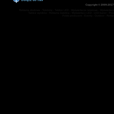
Copyright © 2009-2017
Reklama diodowa - Telebimy - Tablice LED - Wyświetlacze tekstowe - Wyświetlacze
Tablice wyników - Reklama świetlna - Wyświetlacz LED - LED baner - Prod
Polski producent - Eventy - Outdoor - Rekl
jq(function(){ jq('#multitab li').hover( function(){jq(this).stop().animat
1000); } ); });