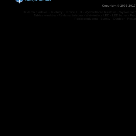
Copyright © 2009-2017
Reklama diodowa - Telebimy - Tablice LED - Wyświetlacze tekstowe - Wyświetlacze
Tablice wyników - Reklama świetlna - Wyświetlacz LED - LED baner - Prod
Polski producent - Eventy - Outdoor - Rekl
jq(function(){ jq('#multitab li').hover( function(){jq(this).stop().animat
1000); } ); });