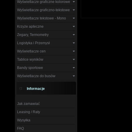
Wyświetlacze graficzne kolorowe
Wyświetlacze graficzno-tekstowe
Wyświetlacze tekstowe - Mono
Krzyże apteczne
Zegary, Termometry
Logistyka i Przemysł
Wyświetlacze cen
Tablice wyników
Bandy sportowe
Wyświetlacze do busów
Informacje
Jak zamawiać
Leasing / Raty
Wysyłka
FAQ