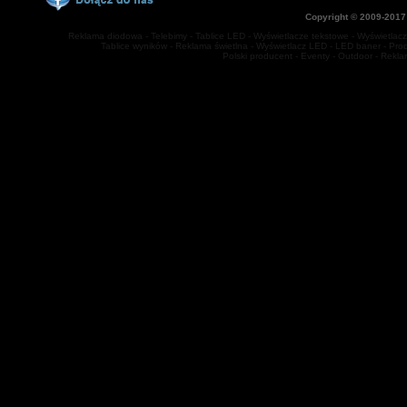
Copyright © 2009-2017
Reklama diodowa - Telebimy - Tablice LED - Wyświetlacze tekstowe - Wyświetlacze
Tablice wyników - Reklama świetlna - Wyświetlacz LED - LED baner - Prod
Polski producent - Eventy - Outdoor - Rekl
jq(function(){ jq('#multitab li').hover( function(){jq(this).stop().animat
1000); } ); });