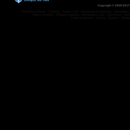
Copyright © 2009-2017
Reklama diodowa - Telebimy - Tablice LED - Wyświetlacze tekstowe - Wyświetlacze
Tablice wyników - Reklama świetlna - Wyświetlacz LED - LED baner - Prod
Polski producent - Eventy - Outdoor - Rekl
jq(function(){ jq('#multitab li').hover( function(){jq(this).stop().animat
1000); } ); });