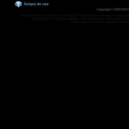
Copyright © 2009-2017
Reklama diodowa - Telebimy - Tablice LED - Wyświetlacze tekstowe - Wyświetlacze
Tablice wyników - Reklama świetlna - Wyświetlacz LED - LED baner - Prod
Polski producent - Eventy - Outdoor - Rekl
jq(function(){ jq('#multitab li').hover( function(){jq(this).stop().animat
1000); } ); });