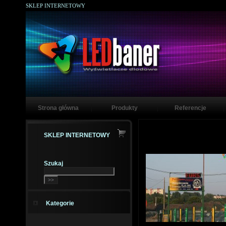
SKLEP INTERNETOWY
Strona główna
Produkty
Referencje
SKLEP INTERNETOWY
Szukaj
Kategorie