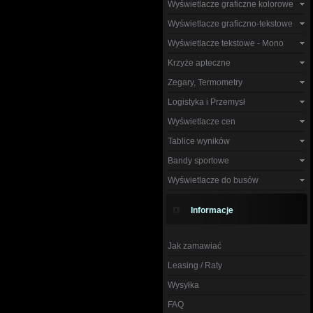
Wyświetlacze graficzne kolorowe
Wyświetlacze graficzno-tekstowe
Wyświetlacze tekstowe - Mono
Krzyże apteczne
Zegary, Termometry
Logistyka i Przemysł
Wyświetlacze cen
Tablice wyników
Bandy sportowe
Wyświetlacze do busów
Informacje
Jak zamawiać
Leasing / Raty
Wysyłka
FAQ