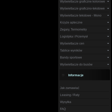
Wyświetlacze graficzne kolorowe
Wyświetlacze graficzno-tekstowe
Wyświetlacze tekstowe - Mono
Krzyże apteczne
Zegary, Termometry
Logistyka i Przemysł
Wyświetlacze cen
Tablice wyników
Bandy sportowe
Wyświetlacze do busów
Informacje
Jak zamawiać
Leasing / Raty
Wysyłka
FAQ