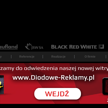
y
Referencje
Realizacje
O firmie