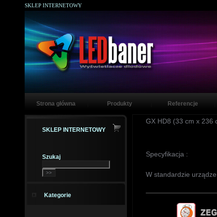
SKLEP INTERNETOWY
Strona główna
Produkty
Referencje
GX HD8 (33 cm x 236 
SKLEP INTERNETOWY
Specyfikacja :
Szukaj
W standardzie urządzen
Kategorie