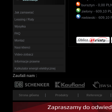
bursztyn - 0,00 PL
zielony - 609,10 P
Jak zamawiać
niebieski - 609,10
Leasing / Raty
Wysyłka
FAQ
Montaż
Nasi klienci
Video-zobacz
Informacje prawne
Kalkulator energii elektrycznej
Zaufali nam :
Strona główna
Produkty
Referencje