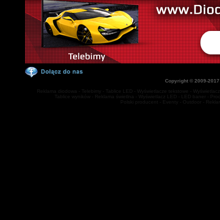
Copyright © 2009-2017
Reklama diodowa - Telebimy - Tablice LED - Wyświetlacze tekstowe - Wyświetlacze
Tablice wyników - Reklama świetlna - Wyświetlacz LED - LED baner - Prod
Polski producent - Eventy - Outdoor - Rekl
jq(function(){ jq('#multitab li').hover( function(){jq(this).stop().animat
1000); } ); });