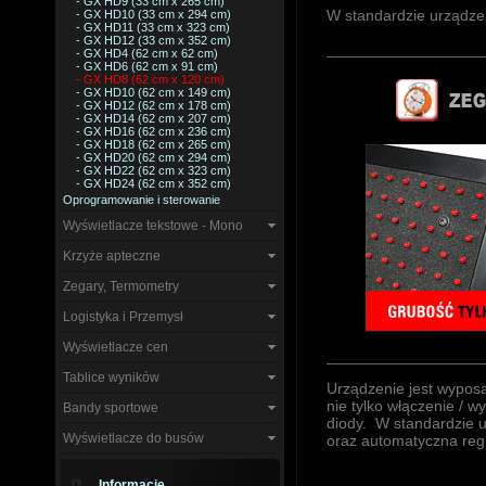
- GX HD9 (33 cm x 265 cm)
W standardzie urządzen
- GX HD10 (33 cm x 294 cm)
- GX HD11 (33 cm x 323 cm)
- GX HD12 (33 cm x 352 cm)
- GX HD4 (62 cm x 62 cm)
- GX HD6 (62 cm x 91 cm)
- GX HD8 (62 cm x 120 cm)
- GX HD10 (62 cm x 149 cm)
- GX HD12 (62 cm x 178 cm)
- GX HD14 (62 cm x 207 cm)
- GX HD16 (62 cm x 236 cm)
- GX HD18 (62 cm x 265 cm)
- GX HD20 (62 cm x 294 cm)
- GX HD22 (62 cm x 323 cm)
- GX HD24 (62 cm x 352 cm)
Oprogramowanie i sterowanie
Wyświetlacze tekstowe - Mono
Krzyże apteczne
Zegary, Termometry
Logistyka i Przemysł
Wyświetlacze cen
Tablice wyników
Urządzenie jest wypos
nie tylko włączenie / w
Bandy sportowe
diody. W standardzie 
Wyświetlacze do busów
oraz automatyczna regu
Informacje