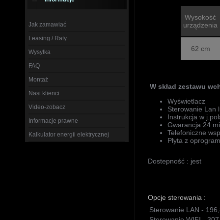
Wysokość
Jak zamawiać
urządzenia
Leasing / Raty
62 cm
Wysyłka
FAQ
Montaż
W skład zestawu wch
Nasi klienci
Wyświetlacz
Video-zobacz
Sterowanie Lan l
Instrukcja w j.po
Informacje prawne
Gwarancja 24 mi
Telefoniczne wsp
Kalkulator energii elektrycznej
Płyta z oprogra
Dostepność : jest
Opcje sterowania :
Sterowanie LAN - 196
Sterowanie WIFI - 30