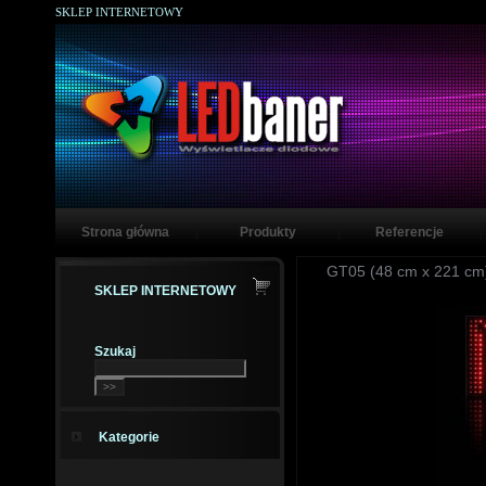
SKLEP INTERNETOWY
Strona główna
Produkty
Referencje
GT05 (48 cm x 221 cm
SKLEP INTERNETOWY
Szukaj
Kategorie